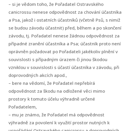
– si je vědom toho, že Pořadatel Ostravského
canicrossu nenese odpovědnost za chování účastníka
a Psa, jakož i ostatních účastníků (včetně Psů, s nimiž
se budou závodu účastnit) před, během a po skončení
závodu, tj. Pořadatel nenese žádnou odpovědnost za
případné zranění účastníka a Psa; účastník proto není
oprávněn požadovat po Pořadateli jakékoliv plnění v
souvislosti s případným úrazem či jinou škodou
vzniklou v souvislosti s účastí účastníka v závodu, při
doprovodných akcích apod.,
– bere na vědomí, že Pořadatel nepřebírá
odpovědnost za škodu na odložené věci mimo
prostory k tomuto účelu výhradně určené
Pořadatelem,
– mu je známo, že Pořadatel má odpovědnost
výhradně za povolení k využití prostor nutných k
uspořádání Ostravského canicrossu a doprovodných