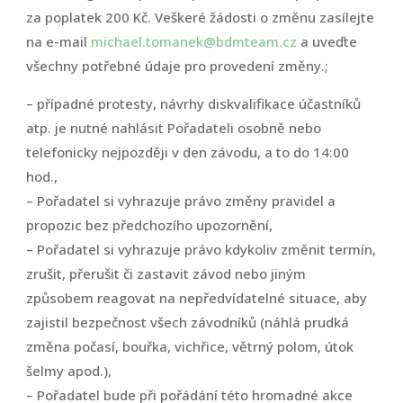
za poplatek 200 Kč. Veškeré žádosti o změnu zasílejte
na e-mail
michael.tomanek@bdmteam.cz
a uveďte
všechny potřebné údaje pro provedení změny.;
– případné protesty, návrhy diskvalifikace účastníků
atp. je nutné nahlásit Pořadateli osobně nebo
telefonicky nejpozději v den závodu, a to do 14:00
hod.,
– Pořadatel si vyhrazuje právo změny pravidel a
propozic bez předchozího upozornění,
– Pořadatel si vyhrazuje právo kdykoliv změnit termín,
zrušit, přerušit či zastavit závod nebo jiným
způsobem reagovat na nepředvídatelné situace, aby
zajistil bezpečnost všech závodníků (náhlá prudká
změna počasí, bouřka, vichřice, větrný polom, útok
šelmy apod.),
– Pořadatel bude při pořádání této hromadné akce