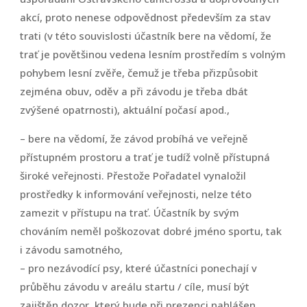
akcí, proto nenese odpovědnost především za stav
trati (v této souvislosti účastník bere na vědomí, že
trať je povětšinou vedena lesním prostředím s volným
pohybem lesní zvěře, čemuž je třeba přizpůsobit
zejména obuv, oděv a při závodu je třeba dbát
zvýšené opatrnosti), aktuální počasí apod.,
– bere na vědomí, že závod probíhá ve veřejně
přístupném prostoru a trať je tudíž volně přístupná
široké veřejnosti. Přestože Pořadatel vynaložil
prostředky k informování veřejnosti, nelze této
zamezit v přístupu na trať. Účastník by svým
chováním neměl poškozovat dobré jméno sportu, tak
i závodu samotného,
– pro nezávodící psy, které účastníci ponechají v
průběhu závodu v areálu startu / cíle, musí být
zajištěn dozor, který bude při prezenci nahlášen