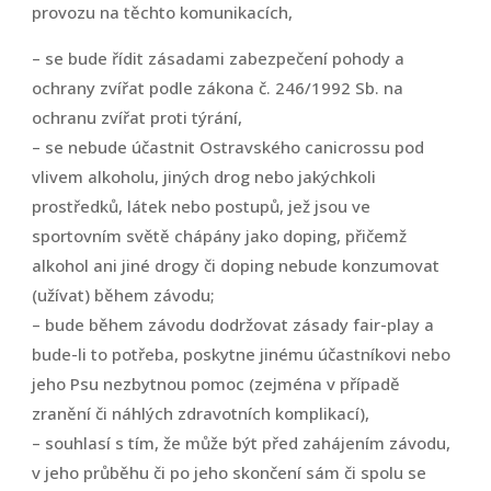
provozu na těchto komunikacích,
– se bude řídit zásadami zabezpečení pohody a
ochrany zvířat podle zákona č. 246/1992 Sb. na
ochranu zvířat proti týrání,
– se nebude účastnit Ostravského canicrossu pod
vlivem alkoholu, jiných drog nebo jakýchkoli
prostředků, látek nebo postupů, jež jsou ve
sportovním světě chápány jako doping, přičemž
alkohol ani jiné drogy či doping nebude konzumovat
(užívat) během závodu;
– bude během závodu dodržovat zásady fair-play a
bude-li to potřeba, poskytne jinému účastníkovi nebo
jeho Psu nezbytnou pomoc (zejména v případě
zranění či náhlých zdravotních komplikací),
– souhlasí s tím, že může být před zahájením závodu,
v jeho průběhu či po jeho skončení sám či spolu se