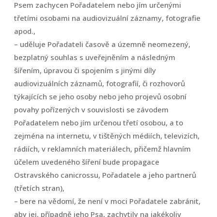
Psem zachycen Pořadatelem nebo jím určenými
třetími osobami na audiovizuální záznamy, fotografie
apod.,
– uděluje Pořadateli časově a územně neomezený,
bezplatný souhlas s uveřejněním a následným
šířením, úpravou či spojením s jinými díly
audiovizuálních záznamů, fotografií, či rozhovorů
týkajících se jeho osoby nebo jeho projevů osobní
povahy pořízených v souvislosti se závodem
Pořadatelem nebo jím určenou třetí osobou, a to
zejména na internetu, v tištěných médiích, televizích,
rádiích, v reklamních materiálech, přičemž hlavním
účelem uvedeného šíření bude propagace
Ostravského canicrossu, Pořadatele a jeho partnerů
(třetích stran),
– bere na vědomí, že není v moci Pořadatele zabránit,
aby jej, případně jeho Psa, zachytily na jakékoliv