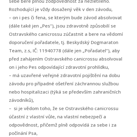
sebe bere plnou zodpovědnost za nezletilého.
Rozhodující je vždy dosažený věk v den závodu,
– on i pes či fena, se kterým bude závod absolvovat
(dále také jen „Pes“), jsou zdravotně způsobilí se
Ostravského canicrossu zúčastnit a bere na vědomí
doporučení pořadatele, tj. Beskydský Dogmaraton
Team, z.s, IČ: 11940778 (dále jen „Pořadatel“), aby
před zahájením Ostravského canicrossu absolvoval
on i jeho Pes odpovídající zdravotní prohlídku,
– má uzavřené veřejné zdravotní pojištění na dobu
závodu pro případné ošetření záchrannou službou
nebo hospitalizaci (týká se především zahraničních
závodníků),
– si je vědom toho, že se Ostravského canicrossu
účastní z vlastní vůle, na vlastní nebezpečí a
odpovědnost, přičemž plně odpovídá za sebe i za
počínání Psa,