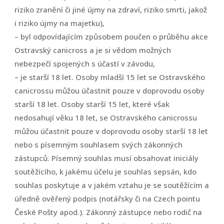
riziko zranění či jiné újmy na zdraví, riziko smrti, jakož
i riziko újmy na majetku),
– byl odpovídajícím způsobem poučen o průběhu akce
Ostravský canicross a je si vědom možných
nebezpečí spojených s účastí v závodu,
– je starší 18 let. Osoby mladší 15 let se Ostravského
canicrossu můžou účastnit pouze v doprovodu osoby
starší 18 let. Osoby starší 15 let, které však
nedosahují věku 18 let, se Ostravského canicrossu
můžou účastnit pouze v doprovodu osoby starší 18 let
nebo s písemným souhlasem svých zákonných
zástupců. Písemný souhlas musí obsahovat iniciály
soutěžícího, k jakému účelu je souhlas sepsán, kdo
souhlas poskytuje a v jakém vztahu je se soutěžícím a
úředně ověřený podpis (notářsky či na Czech pointu
České Pošty apod.). Zákonný zástupce nebo rodič na